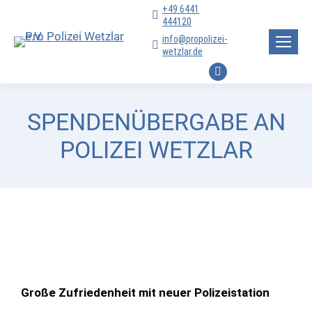
+49 6441
444120
info@propolizei-
wetzlar.de
Facebook
page
SPENDENÜBERGABE AN
opens
in
POLIZEI WETZLAR
new
window
Große Zufriedenheit mit neuer Polizeistation