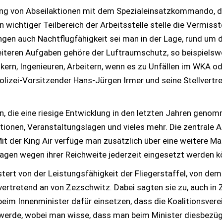
ing von Abseilaktionen mit dem Spezialeinsatzkommando, das
 wichtiger Teilbereich der Arbeitsstelle stelle die Vermiss
ngen auch Nachtflugfähigkeit sei man in der Lage, rund um 
iteren Aufgaben gehöre der Luftraumschutz, so beispielsw
kern, Ingenieuren, Arbeitern, wenn es zu Unfällen im WKA 
olizei-Vorsitzender Hans-Jürgen Irmer und seine Stellvertre
n, die eine riesige Entwicklung in den letzten Jahren genom
nen, Veranstaltungslagen und vieles mehr. Die zentrale Au
it der King Air verfüge man zusätzlich über eine weitere Ma
gen wegen ihrer Reichweite jederzeit eingesetzt werden k
istert von der Leistungsfähigkeit der Fliegerstaffel, von de
vertretend an von Zezschwitz. Dabei sagten sie zu, auch in Z
beim Innenminister dafür einsetzen, dass die Koalitionsvere
werde, wobei man wisse, dass man beim Minister diesbezüg