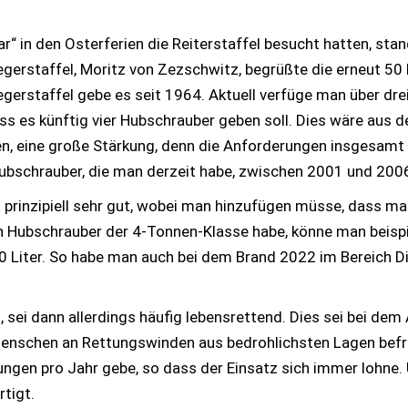
r“ in den Osterferien die Reiterstaffel besucht hatten, stan
gerstaffel, Moritz von Zezschwitz, begrüßte die erneut 50 
gerstaffel gebe es seit 1964. Aktuell verfüge man über drei
ss es künftig vier Hubschrauber geben soll. Dies wäre aus d
hen, eine große Stärkung, denn die Anforderungen insgesamt 
 Hubschrauber, die man derzeit habe, zwischen 2001 und 2006
 prinzipiell sehr gut, wobei man hinzufügen müsse, dass ma
 Hubschrauber der 4-Tonnen-Klasse habe, könne man beispi
0 Liter. So habe man auch bei dem Brand 2022 im Bereich D
sei dann allerdings häufig lebensrettend. Dies sei bei dem
enschen an Rettungswinden aus bedrohlichsten Lagen bef
gen pro Jahr gebe, so dass der Einsatz sich immer lohne. 
tigt.