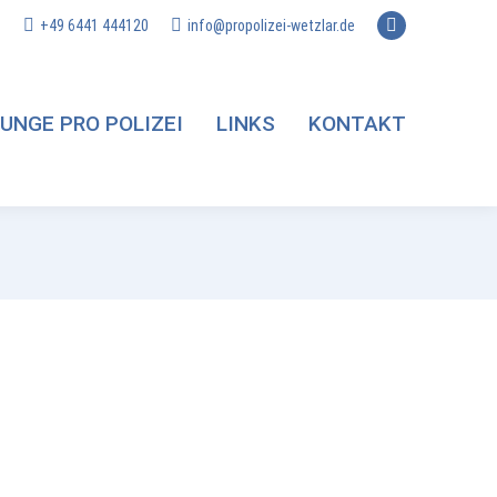
+49 6441 444120
info@propolizei-wetzlar.de
Facebook
page
opens
UNGE PRO POLIZEI
LINKS
KONTAKT
in
new
window