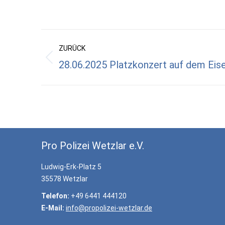
Kommentarnavigation
ZURÜCK
28.06.2025 Platzkonzert auf dem Eis
Vorheriger
Beitrag:
Pro Polizei Wetzlar e.V.
Ludwig-Erk-Platz 5
35578 Wetzlar
Telefon:
+49 6441 444120
E-Mail:
info@propolizei-wetzlar.de