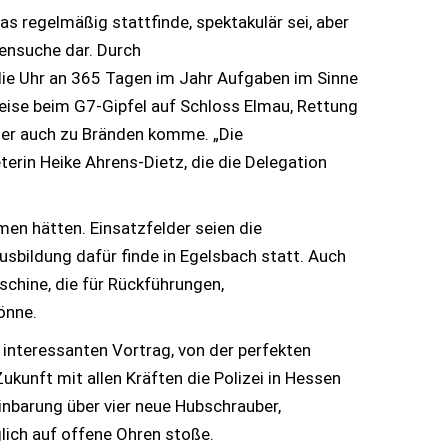
 regelmäßig stattfinde, spektakulär sei, aber
tensuche dar. Durch
die Uhr an 365 Tagen im Jahr Aufgaben im Sinne
eise beim G7-Gipfel auf Schloss Elmau, Rettung
oder auch zu Bränden komme. „Die
terin Heike Ahrens-Dietz, die die Delegation
men hätten. Einsatzfelder seien die
sbildung dafür finde in Egelsbach statt. Auch
schine, die für Rückführungen,
önne.
m interessanten Vortrag, von der perfekten
ukunft mit allen Kräften die Polizei in Hessen
inbarung über vier neue Hubschrauber,
lich auf offene Ohren stoße.