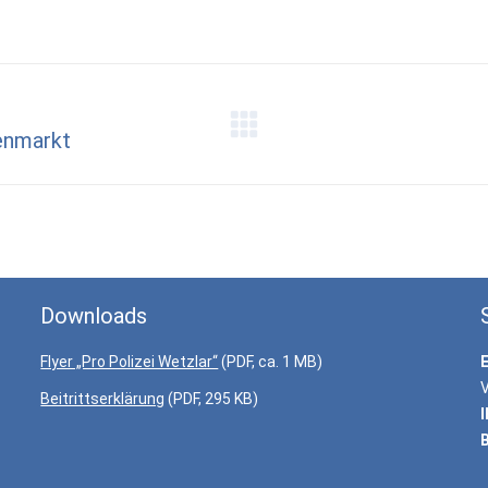
enmarkt
Nächster
Beitrag:
Downloads
Flyer „Pro Polizei Wetzlar“
(PDF, ca. 1 MB)
V
Beitrittserklärung
(PDF, 295 KB)
I
B