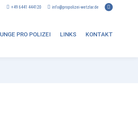
+49 6441 444120
info@propolizei-wetzlar.de
Facebook
page
opens
UNGE PRO POLIZEI
LINKS
KONTAKT
in
new
window