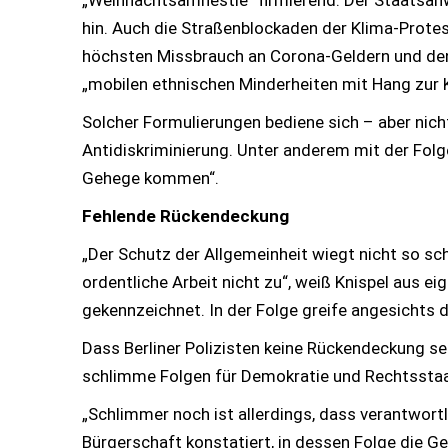
„Weihnachtsamnestie“ firmierend. Der Staatsanwa
hin. Auch die Straßenblockaden der Klima-Protest
höchsten Missbrauch an Corona-Geldern und den „G
„mobilen ethnischen Minderheiten mit Hang zur K
Solcher Formulierungen bediene sich – aber nicht
Antidiskriminierung. Unter anderem mit der Folge,
Gehege kommen“.
Fehlende Rückendeckung
„Der Schutz der Allgemeinheit wiegt nicht so sch
ordentliche Arbeit nicht zu“, weiß Knispel aus 
gekennzeichnet. In der Folge greife angesichts
Dass Berliner Polizisten keine Rückendeckung se
schlimme Folgen für Demokratie und Rechtsstaa
„Schlimmer noch ist allerdings, dass verantwortl
Bürgerschaft konstatiert, in dessen Folge die G