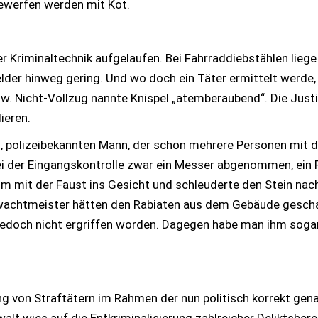
Bewerfen werden mit Kot.
er Kriminaltechnik aufgelaufen. Bei Fahrraddiebstählen liege
elder hinweg gering. Und wo doch ein Täter ermittelt werde,
 Nicht-Vollzug nannte Knispel „atemberaubend“. Die Justiz s
ieren.
en, polizeibekannten Mann, der schon mehrere Personen mit 
ei der Eingangskontrolle zwar ein Messer abgenommen, ein P
m mit der Faust ins Gesicht und schleuderte den Stein nach
wachtmeister hätten den Rabiaten aus dem Gebäude geschafft
doch nicht ergriffen worden. Dagegen habe man ihm sogar
ng von Straftätern im Rahmen der nun politisch korrekt ge