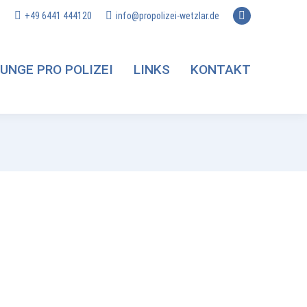
+49 6441 444120
info@propolizei-wetzlar.de
Facebook
page
opens
UNGE PRO POLIZEI
LINKS
KONTAKT
in
new
window