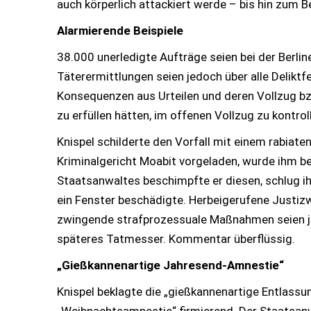
auch körperlich attackiert werde – bis hin zum 
Alarmierende Beispiele
38.000 unerledigte Aufträge seien bei der Berlin
Täterermittlungen seien jedoch über alle Deliktf
Konsequenzen aus Urteilen und deren Vollzug bzw.
zu erfüllen hätten, im offenen Vollzug zu kontroll
Knispel schilderte den Vorfall mit einem rabiat
Kriminalgericht Moabit vorgeladen, wurde ihm b
Staatsanwaltes beschimpfte er diesen, schlug ih
ein Fenster beschädigte. Herbeigerufene Justiz
zwingende strafprozessuale Maßnahmen seien je
späteres Tatmesser. Kommentar überflüssig.
„Gießkannenartige Jahresend-Amnestie“
Knispel beklagte die „gießkannenartige Entlassu