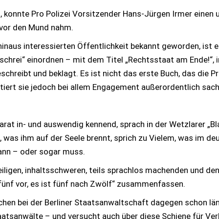
lt, konnte Pro Polizei Vorsitzender Hans-Jürgen Irmer eine
tt vor den Mund nahm.
inaus interessierten Öffentlichkeit bekannt geworden, ist e
schrei“ einordnen – mit dem Titel „Rechtsstaat am Ende!“, i
eschreibt und beklagt. Es ist nicht das erste Buch, das die 
tiert sie jedoch bei allem Engagement außerordentlich sac
rat in- und auswendig kennend, sprach in der Wetzlarer „Bla
m, was ihm auf der Seele brennt, sprich zu Vielem, was im d
kann – oder sogar muss.
iligen, inhaltsschweren, teils sprachlos machenden und de
t fünf vor, es ist fünf nach Zwölf“ zusammenfassen.
echen bei der Berliner Staatsanwaltschaft dagegen schon läng
aatsanwälte – und versucht auch über diese Schiene für Ver