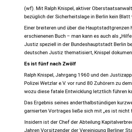
(wf). Mit Ralph Knispel, aktiver Oberstaatsanwa
bezüglich der Sicherheitslage in Berlin kein Bla
Einer breiteren und über die Hauptstadtgrenzen h
erschienenen Buch – man kann es auch als „Hilfe
Justiz speziell in der Bundeshauptstadt Berlin b
deutschen Justiz thematisiert, Knispel dokumen
Es ist fünf nach Zwölf
Ralph Knispel, Jahrgang 1960 und den Justizappa
Polizei Wetzlar e.V. vor rund 80 Zuhörern zu de
wozu diese fatale Entwicklung letztlich führen 
Das Ergebnis seines anderthalbstündigen kurzwe
garnierten Vortrages ließe sich mit „es ist nich
Insidern ist der Chef der Abteilung Kapitalverbr
Jahren Vorsitzender der Vereinigung Berliner St