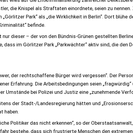
lt wies auf die Entkriminalisierung zahlreicher Deliktsbe
ler, die Knispel als Straftaten einordnete, seien zu nennen
örlitzer Park“ als „die Wirklichkeit in Berlin“. Dort blühe 
riminalität“ befinde.
 nur dieser – der von den Bündnis-Grünen gestellten Berliner
 dass im Görlitzer Park „Parkwächter“ aktiv sind, die den De
wer, der rechtschaffene Bürger wird vergessen“. Der Persona
eigener Erfahrung. Die Arbeitsbedingungen seien „fragwürdi
 der Umstände bei Polizei und Justiz eine „zunehmende Ver
itens der Stadt-/Landesregierung hätten und „Erosionsersch
t haben.
iche Politiker das nicht erkennen“, so der Oberstaatsanwalt
efahr bestehe, dass sich frustrierte Menschen den extremen