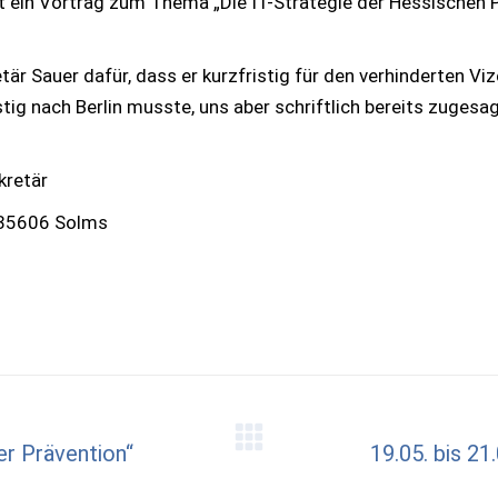
t ein Vortrag zum Thema „Die IT-Strategie der Hessischen Po
är Sauer dafür, dass er kurzfristig für den verhinderten Vi
istig nach Berlin musste, uns aber schriftlich bereits zug
kretär
 35606 Solms
er Prävention“
19.05. bis 2
Nächster
Beitrag: