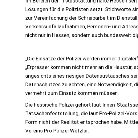
Im Bereich der IT-Ausstattung halte Hessen seit
Lösungen für die Polizisten setzt. Stichworte s
zur Vereinfachung der Schreibarbeit im Dienstall
Verkehrsunfallaufnahmen, Personen- und Adress-K
nicht nur in Hessen, sondern auch bundesweit dig
„Die Einsätze der Polizei werden immer digitale
„Erpresser kommen nicht mehr an die Haustür, so
angesichts eines riesigen Datenaustausches sei 
Datenschutzes zu achten, eine Notwendigkeit, die f
vermehrt zum Einsatz kommen müssen.
Die hessische Polizei gehört laut Innen-Staatss
Tatsachenfeststellung, die laut Pro-Polizei-Vors
Form nicht der Realität entsprochen habe. Mittl
Vereins Pro Polizei Wetzlar.