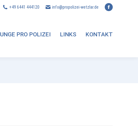
+49 6441 444120
info@propolizei-wetzlar.de
Facebook
page
opens
UNGE PRO POLIZEI
LINKS
KONTAKT
in
new
window