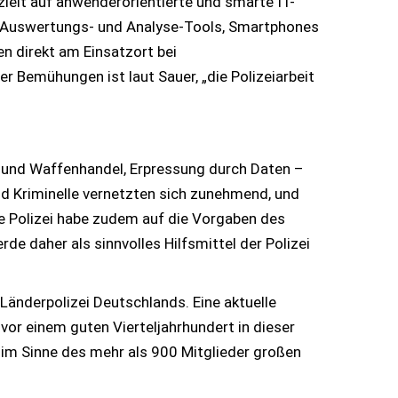
zielt auf anwenderorientierte und smarte IT-
her Auswertungs- und Analyse-Tools, Smartphones
en direkt am Einsatzort bei
r Bemühungen ist laut Sauer, „die Polizeiarbeit
en und Waffenhandel, Erpressung durch Daten –
nd Kriminelle vernetzten sich zunehmend, und
ie Polizei habe zudem auf die Vorgaben des
rde daher als sinnvolles Hilfsmittel der Polizei
Länderpolizei Deutschlands. Eine aktuelle
vor einem guten Vierteljahrhundert in dieser
z im Sinne des mehr als 900 Mitglieder großen