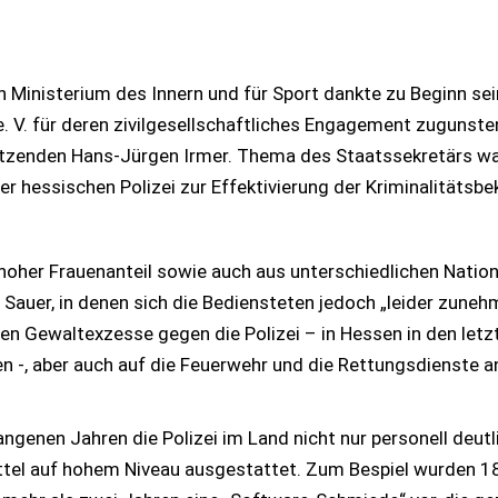
n Ministerium des Innern und für Sport dankte zu Beginn se
 e. V. für deren zivilgesellschaftliches Engagement zugunste
tzenden Hans-Jürgen Irmer. Thema des Staatssekretärs war
r hessischen Polizei zur Effektivierung der Kriminalitätsb
hoher Frauenanteil sowie auch aus unterschiedlichen Nationa
Sauer, in denen sich die Bediensteten jedoch „leider zune
en Gewaltexzesse gegen die Polizei – in Hessen in den letz
en -, aber auch auf die Feuerwehr und die Rettungsdienste a
genen Jahren die Polizei im Land nicht nur personell deutli
ttel auf hohem Niveau ausgestattet. Zum Bespiel wurden 18