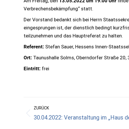
Am Freitag, den
13.05.2022 um 19:00 Uhr
finde
Verbrechensbekämpfung“ statt.
Der Vorstand bedankt sich bei Herrn Staatssekret
eingesprungen ist, der dienstlich bedingt kurzfr
teilzunehmen und das Hauptreferat zu halten.
Referent:
Stefan Sauer, Hessens Innen-Staatsse
Ort:
Taunushalle Solms, Oberndorfer Straße 20,
Eintritt:
frei
Kommentarnavigation
ZURÜCK
30.04.2022: Veranstaltung im „Haus d
Vorheriger
Beitrag: