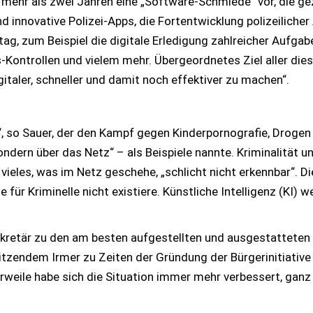
 mehr als zwei Jahren eine „Software-Schmiede“ vor, die ge
ind innovative Polizei-Apps, die Fortentwicklung polizeilic
tag, zum Beispiel die digitale Erledigung zahlreicher Aufgab
ontrollen und vielem mehr. Übergeordnetes Ziel aller diese
italer, schneller und damit noch effektiver zu machen“.
r“, so Sauer, der den Kampf gegen Kinderpornografie, Drog
ndern über das Netz“ – als Beispiele nannte. Kriminalität u
vieles, was im Netz geschehe, „schlicht nicht erkennbar“. D
ür Kriminelle nicht existiere. Künstliche Intelligenz (KI) we
ekretär zu den am besten aufgestellten und ausgestatteten 
itzendem Irmer zu Zeiten der Gründung der Bürgerinitiative 
erweile habe sich die Situation immer mehr verbessert, gan