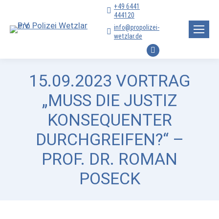
+49 6441
444120
info@propolizei-
wetzlar.de
Facebook
page
15.09.2023 VORTRAG
opens
in
„MUSS DIE JUSTIZ
new
KONSEQUENTER
window
DURCHGREIFEN?“ –
PROF. DR. ROMAN
POSECK