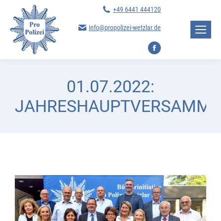
+49 6441 444120
info@propolizei-wetzlar.de
Facebook
page
opens
01.07.2022:
in
JAHRESHAUPTVERSAMML
new
window