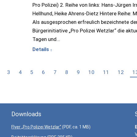
Pro Polizei) 2. Reihe von links: Hans-Jürgen I
Hellhund, Heike Ahrens-Dietz Hintere Reihe:
Als ausgesprochen erfreulich bezeichnete d
Bürgerinitiative „Pro Polizei Wetzlar“ die akt
Tagen und…
Details
3
4
5
6
7
8
9
10
11
12
1
Downloads
Flyer „Pro Polizei Wetzlar“
(PDF, ca. 1 MB)
V