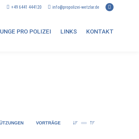
+49 6441 444120
info@propolizei-wetzlar.de
Facebook
page
opens
UNGE PRO POLIZEI
LINKS
KONTAKT
in
new
window
ÜTZUNGEN
VORTRÄGE