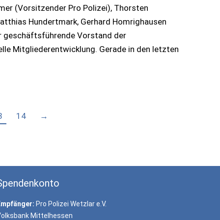
rmer (Vorsitzender Pro Polizei), Thorsten
 Matthias Hundertmark, Gerhard Homrighausen
er geschäftsführende Vorstand der
uelle Mitgliederentwicklung. Gerade in den letzten
3
14
→
Spendenkonto
Empfänger:
Pro Polizei Wetzlar e.V.
olksbank Mittelhessen